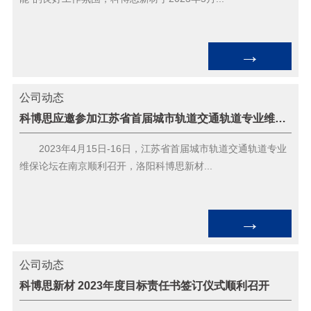
→
公司动态
科博思应邀参加江苏省首届城市轨道交通轨道专业维保论坛
2023年4月15日-16日，江苏省首届城市轨道交通轨道专业
维保论坛在南京顺利召开，洛阳科博思新材...
→
公司动态
科博思新材 2023年度目标责任书签订仪式顺利召开