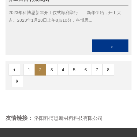
2023年科博思新年开工仪式顺利举行 新年伊始，开工大
吉。2023年1月28日上午8点10分，科博思...
→
1
2
3
4
5
6
7
8
友情链接：
洛阳科博思新材料科技有限公司