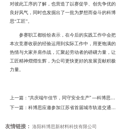
对彼此工序的了解，也营造了以赛促学、创先争优的
良好风气，同时也发掘出了一批为梦想而奋斗的科博
思“工匠”。
参赛职工都纷纷表示，在今后的实践工作中会把
本次竞赛收获的经验运用到实际工作中，用更饱满的
热情与大家并肩作战，汇聚起劳动者的磅礴力量，让
工匠精神熠熠生辉，为公司更快更好的发展贡献积极
力量。
上一篇：
“共庆端午佳节，同守安全生产” —科博思新材开展端午主题活动
下一篇：
科博思应邀参加江苏省首届城市轨道交通轨道专业维保论坛
友情链接：
洛阳科博思新材料科技有限公司